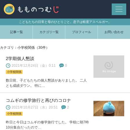
こどもたちの日常と母のひとりごと。息子は軽度アスペルガー。
記事一覧
カテゴリ一覧
プロフィール
お問い合わせ
カテゴリ：小学校関係（30件）
2学期個人懇談
2021年12月24日（金）0:11
0
小学校関係
数日前、子どもたちの個人懇談がありました。 二人
とも成績ダウン。 特に…
コムギの修学旅行と再びのコロナ
2021年10月27日（水）20:51
2
小学校関係
昨日と今日はコムギの修学旅行でした。 学校に朝7時
10分集合だったので…