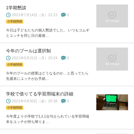
1学期懇談
2021年7月14日（水）22:23
0
小学校関係
今日は子どもたちの個人懇談でした。 いつもコムギ
とユッチを同じ日の最後…
今年のプールは選択制
2021年5月31日（月）20:24
0
小学校関係
今年のプールの授業はどうなるのか…と思ってたら
先週末にユッチがお手紙…
学校で借りてる学習用端末の詳細
2021年4月30日（金）20:38
0
小学校関係
今年度より小学校で1人1台与えられている学習用端
末をユッチが持ち帰りま…