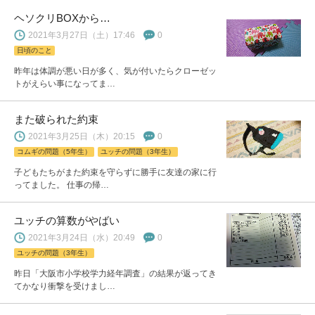
ヘソクリBOXから…
2021年3月27日（土）17:46
0
日頃のこと
昨年は体調が悪い日が多く、気が付いたらクローゼッ
トがえらい事になってま…
また破られた約束
2021年3月25日（木）20:15
0
コムギの問題（5年生）
ユッチの問題（3年生）
子どもたちがまた約束を守らずに勝手に友達の家に行
ってました。 仕事の帰…
ユッチの算数がやばい
2021年3月24日（水）20:49
0
ユッチの問題（3年生）
昨日「大阪市小学校学力経年調査」の結果が返ってき
てかなり衝撃を受けまし…