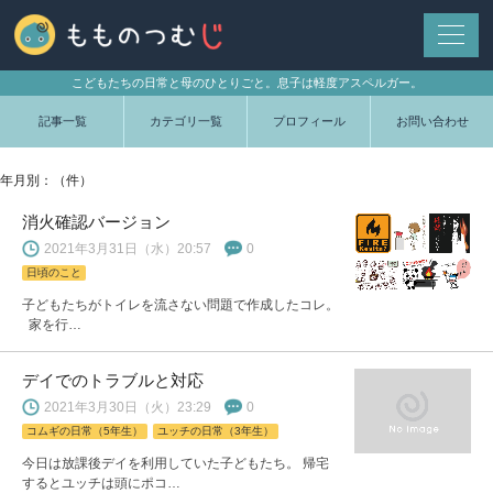
こどもたちの日常と母のひとりごと。息子は軽度アスペルガー。
記事一覧
カテゴリ一覧
プロフィール
お問い合わせ
年月別：（件）
消火確認バージョン
2021年3月31日（水）20:57
0
日頃のこと
子どもたちがトイレを流さない問題で作成したコレ。
家を行…
デイでのトラブルと対応
2021年3月30日（火）23:29
0
コムギの日常（5年生）
ユッチの日常（3年生）
今日は放課後デイを利用していた子どもたち。 帰宅
するとユッチは頭にポコ…