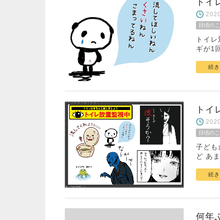
トイ
20
日頃のこ
トイレ
ギが1
続き
トイ
20
日頃のこ
子ども
ど あ
続き
何年