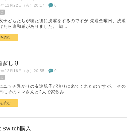
20年12月22日（火）20:17
0
と
夜子どもたちが寝た後に洗濯をするのですが 先週金曜日、洗濯
けたら違和感がありました。 知…
を読む
歯ぎしり
20年12月16日（水）20:55
0
と
にユッチ繋がりの友達親子が泊りに来てくれたのですが、 その
日にそのママさんと2人で家飲み…
を読む
Switch購入