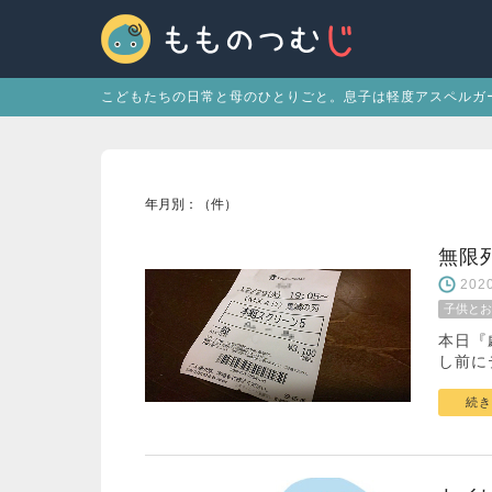
こどもたちの日常と母のひとりごと。息子は軽度アスペルガ
年月別：（件）
無限
20
子供とお
本日『
し前に
続き