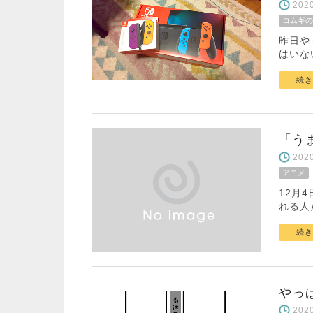
20
コムギの
昨日やっ
はいな
続き
「う
20
アニメ
12月
れる人
続き
やっ
20