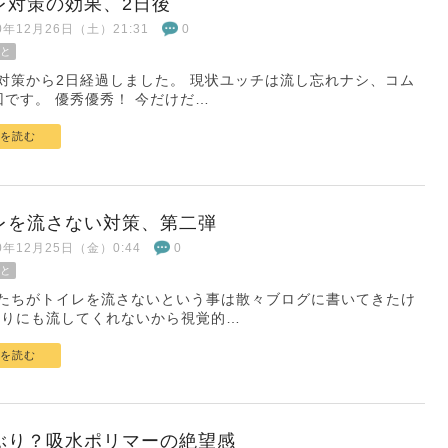
レ対策の効果、2日後
20年12月26日（土）21:31
0
と
対策から2日経過しました。 現状ユッチは流し忘れナシ、コム
回です。 優秀優秀！ 今だけだ…
を読む
レを流さない対策、第二弾
20年12月25日（金）0:44
0
と
たちがトイレを流さないという事は散々ブログに書いてきたけ
まりにも流してくれないから視覚的…
を読む
ぶり？吸水ポリマーの絶望感