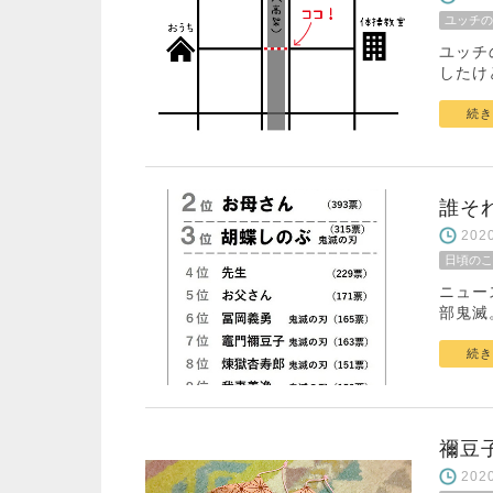
ユッチの
ユッチ
したけ
続き
誰そ
20
日頃のこ
ニュー
部鬼滅
続き
禰豆
20