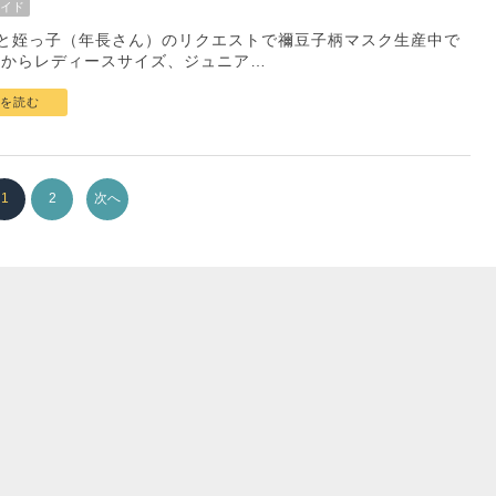
イド
と姪っ子（年長さん）のリクエストで禰豆子柄マスク生産中で
左からレディースサイズ、ジュニア…
を読む
1
2
次へ