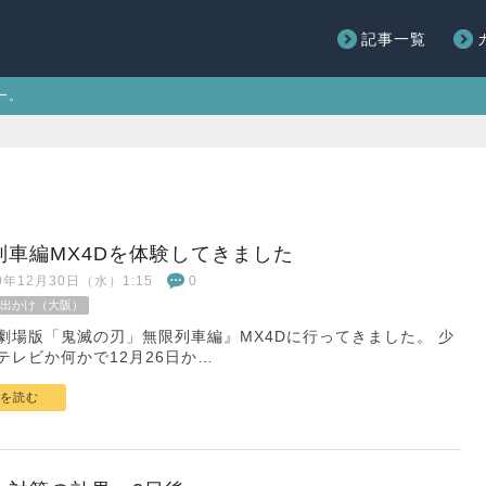
記事一覧
ー。
列車編MX4Dを体験してきました
20年12月30日（水）1:15
0
出かけ（大阪）
劇場版「鬼滅の刃」無限列車編』MX4Dに行ってきました。 少
テレビか何かで12月26日か…
を読む