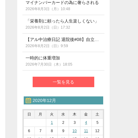
マイナンバーカードの為に奢らされる
2026年8月3日（月）10:48
「栄養剤に頼ったら人生楽しくない」
2026年8月2日（日）17:32
【アル中治療日記 退院後#08】自立支援医療の期限管理って？（断酒290日目）
2026年8月2日（日）9:59
一時的に体重増加
2026年7月30日（木）18:05
一覧を見る
2020年12月
日
月
火
水
木
金
土
1
2
3
4
5
6
7
8
9
10
11
12