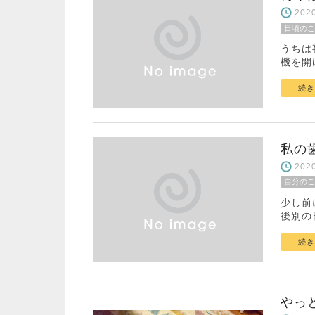
20
日頃のこ
うちは
機を開
続き
私の
20
自分のこ
少し前
後別の
続き
やっと