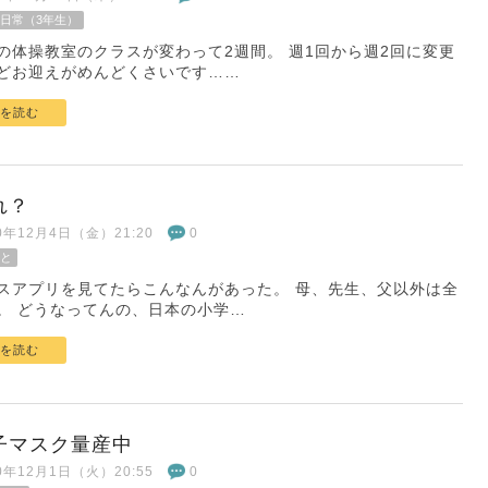
日常（3年生）
の体操教室のクラスが変わって2週間。 週1回から週2回に変更
どお迎えがめんどくさいです……
を読む
れ？
20年12月4日（金）21:20
0
と
スアプリを見てたらこんなんがあった。 母、先生、父以外は全
。 どうなってんの、日本の小学…
を読む
子マスク量産中
20年12月1日（火）20:55
0