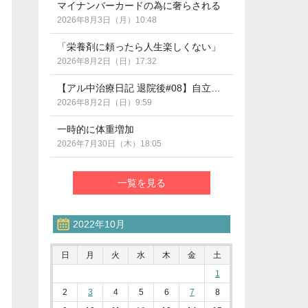
マイナンバーカードの為に奢らされる
2026年8月3日（月）10:48
「栄養剤に頼ったら人生楽しくない」
2026年8月2日（日）17:32
【アル中治療日記 退院後#08】自立支援医療の期限管理って？（断酒290日目）
2026年8月2日（日）9:59
一時的に体重増加
2026年7月30日（木）18:05
一覧を見る
2022年10月
日
月
火
水
木
金
土
1
2
3
4
5
6
7
8