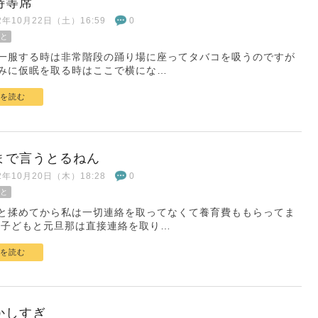
特等席
22年10月22日（土）16:59
0
と
一服する時は非常階段の踊り場に座ってタバコを吸うのですが
みに仮眠を取る時はここで横にな…
を読む
まで言うとるねん
22年10月20日（木）18:28
0
と
と揉めてから私は一切連絡を取ってなくて養育費ももらってま
 子どもと元旦那は直接連絡を取り…
を読む
かしすぎ