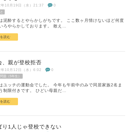
22年10月19日（水）21:37
0
と
は泥酔するとやらかしがちです。 ここ数ヶ月情けないほど何度
いろやらかしております。 敢え…
を読む
会、親が登校拒否
22年10月12日（水）6:02
0
問題（5年生）
はユッチの運動会でした。 今年も午前中のみで同居家族2名ま
う制限付きです。 ひどい母親だ…
を読む
ぱり1人じゃ登校できない