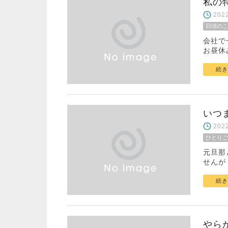
私の
20
日頃のこ
会社で
お昼休
続き
いつ
20
ひとりご
元旦那
せんが
続き
やら