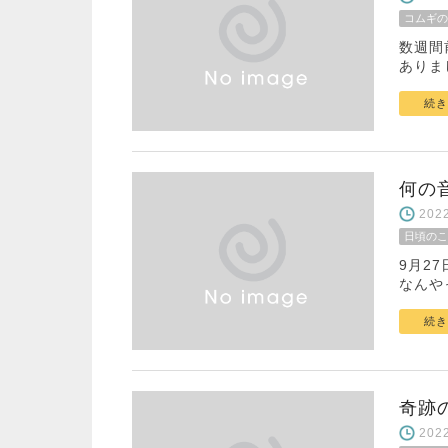
コムギの
数週間
ありま
続き
何の
20
日頃のこ
9月2
なんや
続き
奇跡
20