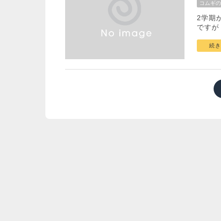
コムギの
2学期
ですが
続き