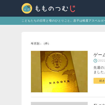
こどもたちの日常と母のひとりごと。息子は軽度アスペルガ
年月別：（件）
ゲー
20
先週の
ました
続き