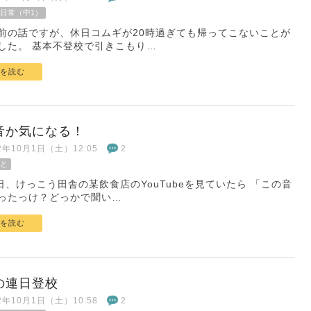
日常（中1）
前の話ですが、休日コムギが20時過ぎても帰ってこないことが
した。 基本不登校で引きこもり…
を読む
音か気になる！
22年10月1日（土）12:05
2
と
7日、けっこう田舎の某飲食店のYouTubeを見ていたら 「この音
ったっけ？どっかで聞い…
を読む
の連日登校
22年10月1日（土）10:58
2