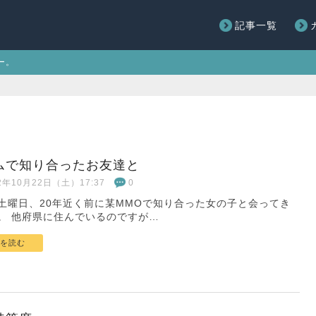
記事一覧
ー。
ムで知り合ったお友達と
22年10月22日（土）17:37
0
土曜日、20年近く前に某MMOで知り合った女の子と会ってき
。 他府県に住んでいるのですが…
を読む