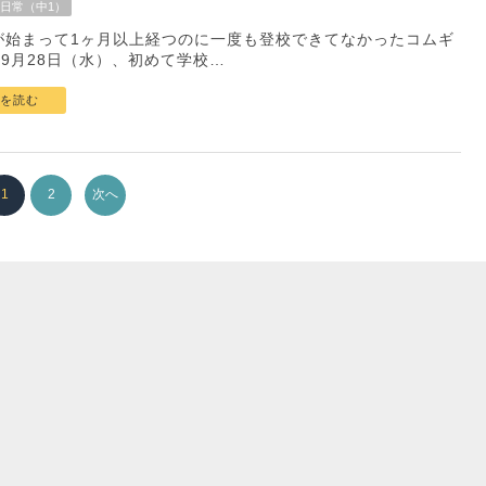
日常（中1）
が始まって1ヶ月以上経つのに一度も登校できてなかったコムギ
 9月28日（水）、初めて学校…
を読む
1
2
次へ