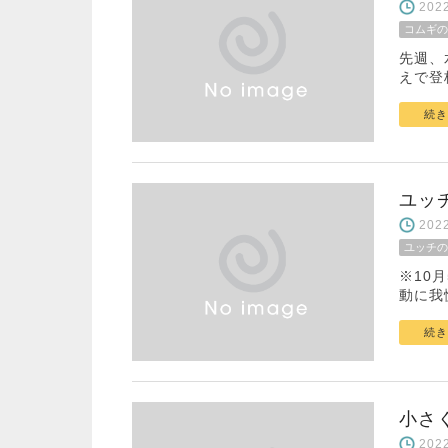
20
コムギの
先週、
えで登
続き
ユッ
20
ユッチの
※10
動に我
続き
小さ
20