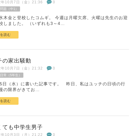
22年10月7日（金）21:36
0
問題（中1）
水木金と登校したコムギ。 今週は月曜欠席、火曜は先生のお迎
校しました。 （いずれも3～4…
を読む
チの家出騒動
22年10月7日（金）21:32
0
日常（5年生）
月5日（水）に書いた記事です。 昨日、私はユッチの日頃の行
慢の限界がきてお…
を読む
くても中学生男子
22年10月3日（月）21:22
0