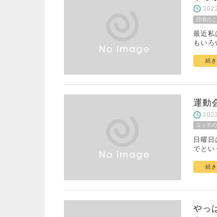
20
日頃のこ
最近私
もいろ
続き
運動
20
ユッチの
日曜日
でとい
続き
やっ