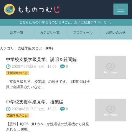
こどもたちの日常と母のひとりごと。息子は軽度アスペルガー。
記事一覧
カテゴリ一覧
プロフィール
お問い合わせ
カテゴリ：支援学級のこと（9件）
中学校支援学級見学、説明＆質問編
2023年6月22日（木）18:59
0
支援学級のこと
「支援学級見学、授業編」の続きです。 2時間目は全
員で会議室みたいなと…
中学校支援学級見学、授業編
2023年6月17日（土）16:28
0
支援学級のこと
【悲報】IQOS（ILUMA）が洗濯後の洗濯機から発見
される… 800…