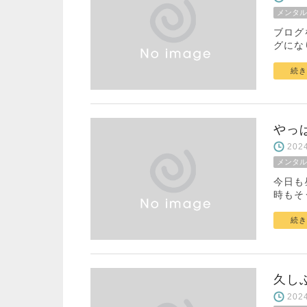
メンタル
ブログ
グにな
続き
やっ
20
メンタル
今日も
時もそ
続き
久し
20