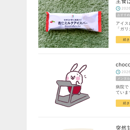
主食
20
おすすめ
アイス
「ガリ
続き
cho
20
メンタル
病院で
ていま
続き
突然