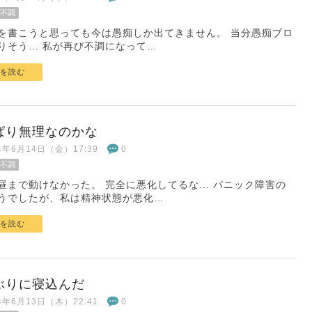
不調
を書こうと思っても今は愚痴しか出てきません。 当分愚痴ブロ
りそう… 私が再び不調になって…
を読む
ぱり無理なのかな
24年6月14日（金）17:39
0
不調
昼まで動けなかった。 完全に悪化してるな… パニック障害の
うでしたが、私は精神状態が悪化…
を読む
ぶりに寝込んだ
24年6月13日（木）22:41
0