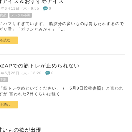
はアイス＆おすすめアイス
26年6月11日（木）9:55
0
商品
メンタル不調
にハマりすぎています。 脂肪分の多いものは胃もたれするので
ガリ君」「ガツンとみかん」「…
を読む
coZAPでの筋トレが止められない
26年5月26日（火）18:20
0
不調
「筋トレやめといてください」（→5月9日投稿参照）と言われ
すが 言われた2日くらいは軽く…
を読む
甘いもの欲が出現