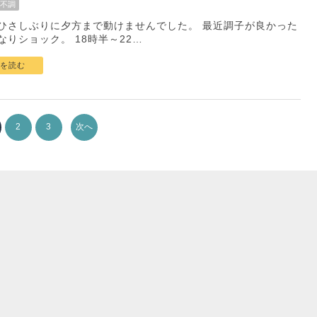
不調
ひさしぶりに夕方まで動けませんでした。 最近調子が良かった
なりショック。 18時半～22…
を読む
2
3
次へ