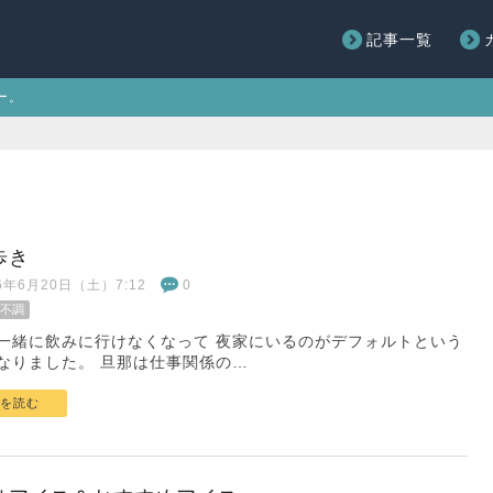
記事一覧
ー。
歩き
26年6月20日（土）7:12
0
不調
一緒に飲みに行けなくなって 夜家にいるのがデフォルトという
なりました。 旦那は仕事関係の…
を読む