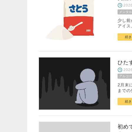
20
メンタル
少し前
アイス
続き
ひた
20
アルコー
2月末
までの
続き
初め