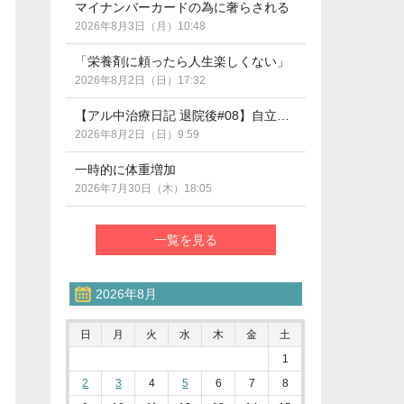
マイナンバーカードの為に奢らされる
2026年8月3日（月）10:48
「栄養剤に頼ったら人生楽しくない」
2026年8月2日（日）17:32
【アル中治療日記 退院後#08】自立支援医療の期限管理って？（断酒290日目）
2026年8月2日（日）9:59
一時的に体重増加
2026年7月30日（木）18:05
一覧を見る
2026年8月
日
月
火
水
木
金
土
1
2
3
4
5
6
7
8