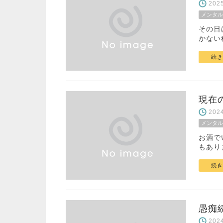
20
メンタル
その日
かない
続き
現在
20
メンタル
お酒で
もあり
続き
愚痴
20