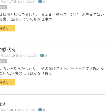
25年6月17日（火）19:19
0
不調
は旦那と飲んでました。 まぁまぁ酔ってたけど、泥酔まではい
程度。 話をしていて私が仕事の…
を読む
の鬱状況
24年10月10日（木）21:15
0
不調
いろいろやらかしたり、 その挙げ句オーバードーズで入院とか
ましたが 鬱のほうはかなり良く…
を読む
続き
24年6月20日（木）21:34
0