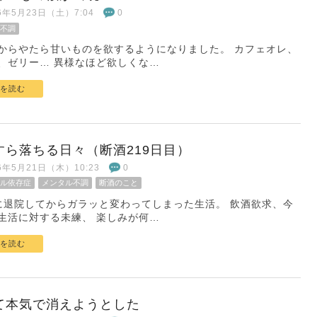
26年5月23日（土）7:04
0
不調
からやたら甘いものを欲するようになりました。 カフェオレ、
、ゼリー… 異様なほど欲しくな…
を読む
すら落ちる日々（断酒219日目）
26年5月21日（木）10:23
0
ル依存症
メンタル不調
断酒のこと
に退院してからガラッと変わってしまった生活。 飲酒欲求、今
生活に対する未練、 楽しみが何…
を読む
て本気で消えようとした