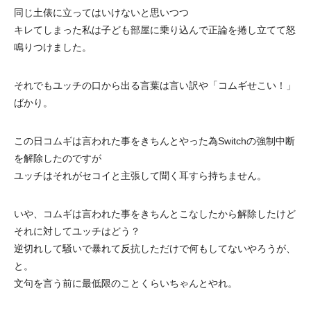
同じ土俵に立ってはいけないと思いつつ
キレてしまった私は子ども部屋に乗り込んで正論を捲し立てて怒
鳴りつけました。
それでもユッチの口から出る言葉は言い訳や「コムギせこい！」
ばかり。
この日コムギは言われた事をきちんとやった為Switchの強制中断
を解除したのですが
ユッチはそれがセコイと主張して聞く耳すら持ちません。
いや、コムギは言われた事をきちんとこなしたから解除したけど
それに対してユッチはどう？
逆切れして騒いで暴れて反抗しただけで何もしてないやろうが、
と。
文句を言う前に最低限のことくらいちゃんとやれ。