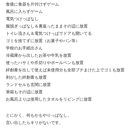
食後に食器を片付けずゲーム
風呂に入らずゲーム
電気つけっぱなし
服脱ぎっぱなし＆裏返ったままその辺に放置
トイレ流さん＆電気つけっぱでドアも開いてる
ゴミを捨てずに放置（お菓子やパン等）
学校のお手紙出さん
冷蔵庫から出したお茶や牛乳を放置
使ったハサミや爪切りやボールペンも放置
絆創膏を出して使えば未使用分も全部ブチまけた上でゴミも放置
剥がした絆創膏も放置
ランドセルも玄関に放置
筆箱もその辺に放置
お風呂上りは使用したタオルをリビングに放置
とにかく、何もかもやりっぱなし。
言い出したらキリがないです。