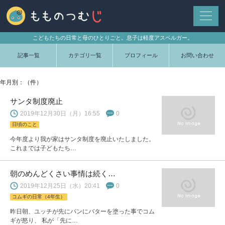
こどもたちの日常と母のひとりごと。息子は軽度アスペルガー。
記事一覧
カテゴリ一覧
プロフィール
お問い合わせ
年月別：（件）
サンタ制度廃止
2019年12月30日（月）16:55
0
日頃のこと
今年度より我が家はサンタ制度を廃止いたしました。
これまでは子どもたち…
朝のめんどくさい事情は続く…
2019年12月25日（水）20:41
0
コムギの日常（4年生）
昨日朝、ユッチが先にパンにバターを塗った事でコム
ギが怒り、 私が「先に…