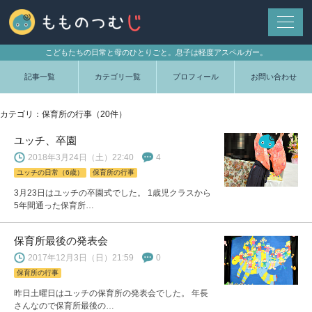
こどもたちの日常と母のひとりごと。息子は軽度アスペルガー。
記事一覧
カテゴリ一覧
プロフィール
お問い合わせ
カテゴリ：保育所の行事（20件）
ユッチ、卒園
2018年3月24日（土）22:40
4
ユッチの日常（6歳）
保育所の行事
3月23日はユッチの卒園式でした。 1歳児クラスから
5年間通った保育所…
保育所最後の発表会
2017年12月3日（日）21:59
0
保育所の行事
昨日土曜日はユッチの保育所の発表会でした。 年長
さんなので保育所最後の…