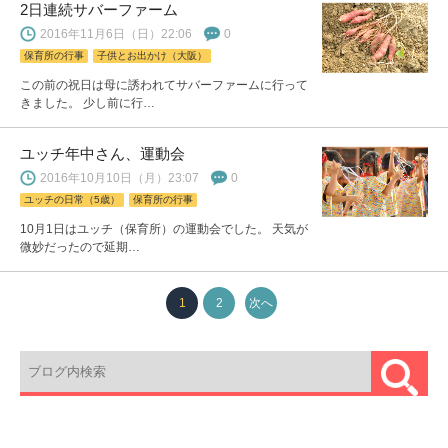
2日連続サバーファーム
2016年11月6日（日）22:06
0
保育所の行事
子供とお出かけ（大阪）
この前の祝日は母に誘われてサバーファームに行って
きました。 少し前に行…
ユッチ年中さん、運動会
2016年10月10日（月）23:07
0
ユッチの日常（5歳）
保育所の行事
10月1日はユッチ（保育所）の運動会でした。 天気が
微妙だったので延期…
1
2
次へ