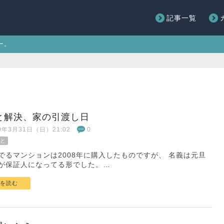
記事一覧
ー。
と解決、家の引渡し日
19年3月31日（日）21:02
0
と
でるマンションは2008年に購入したものですが、 名義は元旦
が保証人になってる形でした。…
を読む