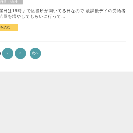
日常（3年生）
曜日は19時まで区役所が開いてる日なので 放課後デイの受給者
給量を増やしてもらいに行って…
を読む
2
3
次へ