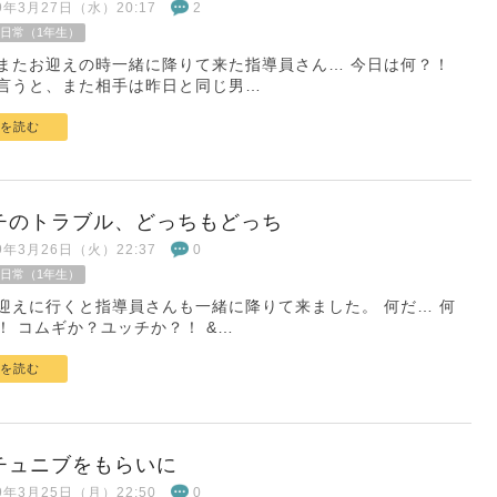
19年3月27日（水）20:17
2
日常（1年生）
またお迎えの時一緒に降りて来た指導員さん… 今日は何？！
言うと、また相手は昨日と同じ男…
を読む
チのトラブル、どっちもどっち
19年3月26日（火）22:37
0
日常（1年生）
迎えに行くと指導員さんも一緒に降りて来ました。 何だ… 何
！ コムギか？ユッチか？！ &…
を読む
チュニブをもらいに
19年3月25日（月）22:50
0