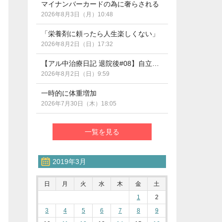
マイナンバーカードの為に奢らされる
2026年8月3日（月）10:48
「栄養剤に頼ったら人生楽しくない」
2026年8月2日（日）17:32
【アル中治療日記 退院後#08】自立支援医療の期限管理って？（断酒290日目）
2026年8月2日（日）9:59
一時的に体重増加
2026年7月30日（木）18:05
一覧を見る
2019年3月
日
月
火
水
木
金
土
1
2
3
4
5
6
7
8
9