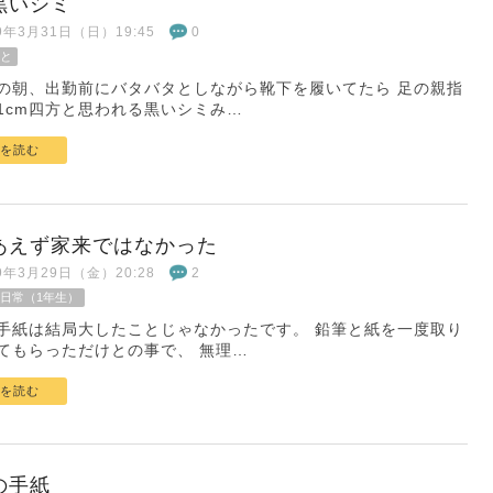
黒いシミ
19年3月31日（日）19:45
0
と
の朝、出勤前にバタバタとしながら靴下を履いてたら 足の親指
1cm四方と思われる黒いシミみ…
を読む
あえず家来ではなかった
19年3月29日（金）20:28
2
日常（1年生）
手紙は結局大したことじゃなかったです。 鉛筆と紙を一度取り
てもらっただけとの事で、 無理…
を読む
の手紙