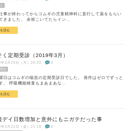
と
仕事が終わってからコムギの児童精神科に直行して薬をもらい
てきました。 余裕こいてたらイン…
を読む
そく定期受診（2019年3月）
19年3月25日（月）20:33
0
受診
曜日はコムギの喘息の定期受診日でした。 発作はゼロでずっと
す。 呼吸機能検査もまあまあな…
を読む
後デイ日数増加と意外にもニガテだった事
19年3月22日（金）21:19
0