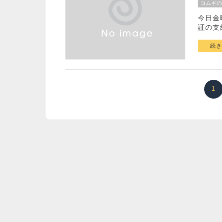
コムギの
今日金
証の支
続き
1