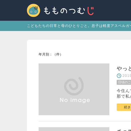
こどもたちの日常と母のひとりごと。息子は軽度アスペルガ
年月別：（件）
やっ
20
日頃のこ
今住ん
那で私
続き