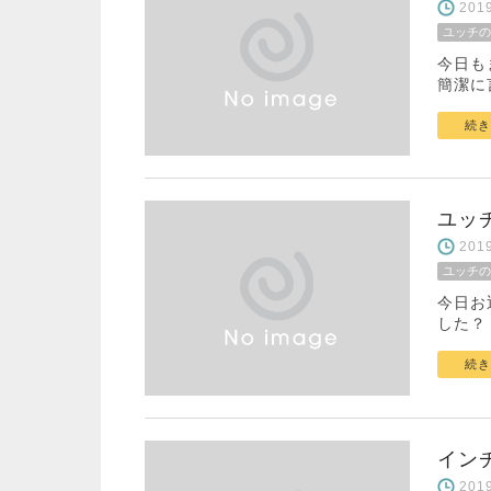
20
ユッチの
今日も
簡潔に
続き
ユッ
20
ユッチの
今日お
した？
続き
イン
20