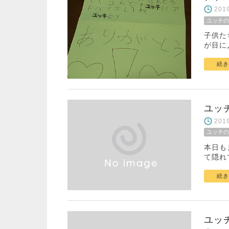
20
ユッチの
子供た
が目に
続き
ユッ
20
ユッチの
本日も
て隠れ
続き
ユッ