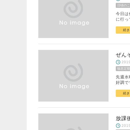
日頃のこ
今日は
に行っ
続き
ぜん
20
喘息定期
先週水
好調で
続き
放課
20