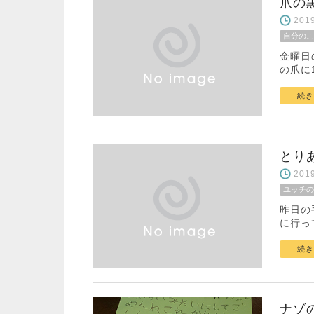
爪の
20
自分のこ
金曜日
の爪に
続き
とり
20
ユッチの
昨日の
に行っ
続き
ナゾ