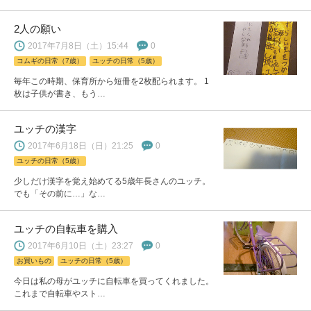
2人の願い
2017年7月8日（土）15:44
0
コムギの日常（7歳）
ユッチの日常（5歳）
毎年この時期、保育所から短冊を2枚配られます。 1
枚は子供が書き、もう…
ユッチの漢字
2017年6月18日（日）21:25
0
ユッチの日常（5歳）
少しだけ漢字を覚え始めてる5歳年長さんのユッチ。
でも「その前に…」な…
ユッチの自転車を購入
2017年6月10日（土）23:27
0
お買いもの
ユッチの日常（5歳）
今日は私の母がユッチに自転車を買ってくれました。
これまで自転車やスト…