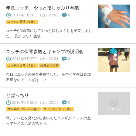
年長ユッチ、やっと指しゃぶり卒業
2017年5月28日（日）22:02
0
ユッチの日常（5歳）
ユッチが6歳前にしてやっと指しゃぶりを卒業しまし
た。 長かった！ 生後…
ユッチの保育参観とキャンプの説明会
2017年5月27日（土）22:04
0
ユッチの日常（5歳）
保育所の行事
今日はユッチの保育参観でした。 基本小学生は参加
不可なのでコムギは「い…
とばっちり
2017年5月25日（木）22:17
0
コムギの日常（2年生）
ユッチの日常（5歳）
朝、テレビを見ながら歩いてたコムギが ユッチの座
ってたイスに足の指を引…