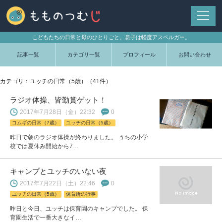
こどもたちの日常と母のひとりごと。息子は軽度アスペルガー。
記事一覧
カテゴリ一覧
プロフィール
お問い合わせ
カテゴリ：ユッチの日常（5歳）（41件）
ラジオ体操、皆勤賞ゲット！
2017年7月28日（金）22:32
0
コムギの日常（7歳）
ユッチの日常（5歳）
昨日で朝のラジオ体操が終わりました。 うちの小学
校では夏休み開始から7…
キャンプとユッチのいない夜
2017年7月22日（土）22:46
0
ユッチの日常（5歳）
保育所の行事
昨日と今日、ユッチは保育園のキャンプでした。 保
育園生活で一番大きなイ…