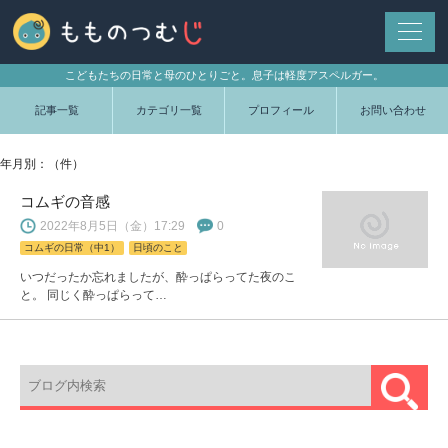
こどもたちの日常と母のひとりごと。息子は軽度アスペルガー。
記事一覧
カテゴリ一覧
プロフィール
お問い合わせ
年月別：（件）
コムギの音感
2022年8月5日（金）17:29
0
コムギの日常（中1）
日頃のこと
いつだったか忘れましたが、酔っぱらってた夜のこ
と。 同じく酔っぱらって…