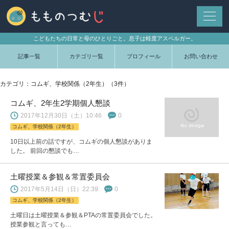
こどもたちの日常と母のひとりごと。息子は軽度アスペルガー。
記事一覧
カテゴリ一覧
プロフィール
お問い合わせ
カテゴリ：コムギ、学校関係（2年生）（3件）
コムギ、2年生2学期個人懇談
2017年12月30日（土）10:46
0
コムギ、学校関係（2年生）
10日以上前の話ですが、コムギの個人懇談がありま
した。 前回の懇談でも…
土曜授業＆参観＆常置委員会
2017年5月14日（日）22:39
0
コムギ、学校関係（2年生）
土曜日は土曜授業＆参観＆PTAの常置委員会でした。
授業参観と言っても…