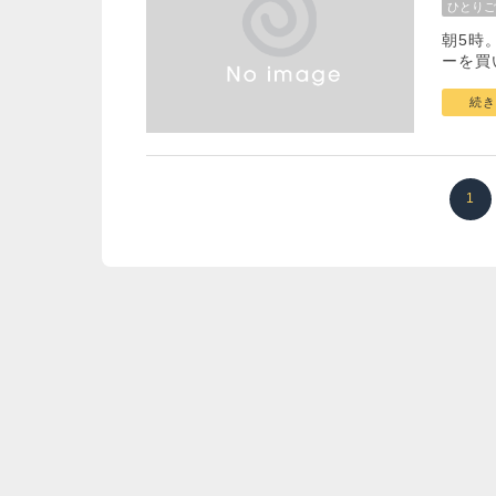
ひとりご
朝5時
ーを買
続き
1