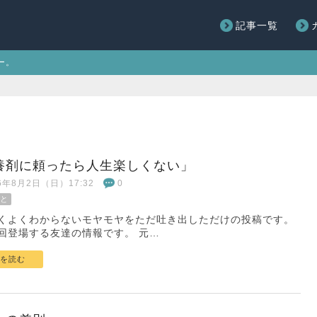
記事一覧
ー。
養剤に頼ったら人生楽しくない」
26年8月2日（日）17:32
0
と
くよくわからないモヤモヤをただ吐き出しただけの投稿です。
回登場する友達の情報です。 元…
を読む