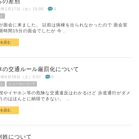
らの差別
26年2月17日（火）15:00
0
と
が面会に来ました。 以前は病棟を出られなかったので 面会室
限時間15分の面会でしたが 今…
を読む
車の交通ルール厳罰化について
25年6月28日（土）9:07
0
と
ニュースについて
視やイヤホン等の危険な交通違反はわかるけど 歩道通行がダメ
うのはほんとに納得できない。 …
を読む
別姓について