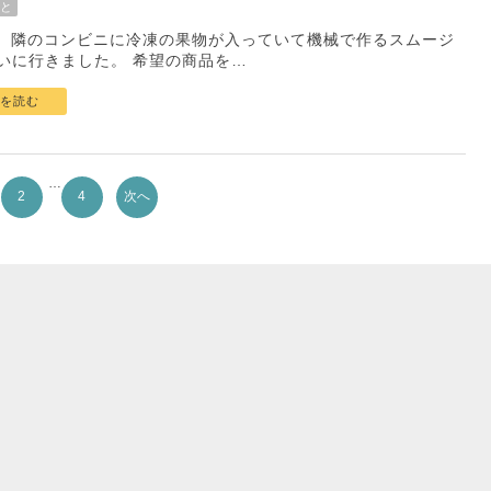
と
。 隣のコンビニに冷凍の果物が入っていて機械で作るスムージ
いに行きました。 希望の商品を…
を読む
…
2
4
次へ