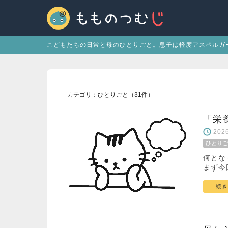
こどもたちの日常と母のひとりごと。息子は軽度アスペルガ
カテゴリ：ひとりごと（31件）
「栄
20
ひとりご
何とな
まず今
続き