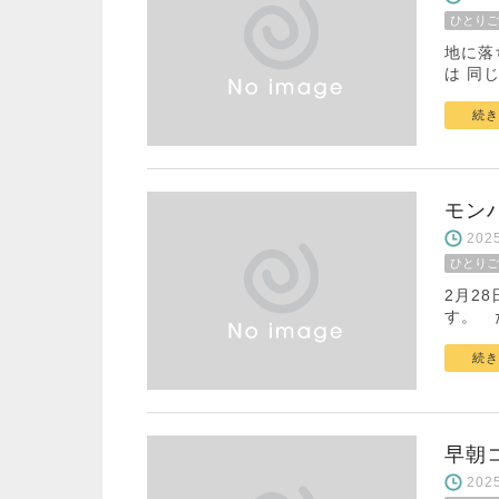
ひとりご
地に落
は 同
続き
モン
20
ひとりご
2月2
す。 
続き
早朝
20