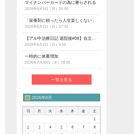
マイナンバーカードの為に奢らされる
2026年8月3日（月）10:48
「栄養剤に頼ったら人生楽しくない」
2026年8月2日（日）17:32
【アル中治療日記 退院後#08】自立支援医療の期限管理って？（断酒290日目）
2026年8月2日（日）9:59
一時的に体重増加
2026年7月30日（木）18:05
一覧を見る
2026年8月
日
月
火
水
木
金
土
1
2
3
4
5
6
7
8