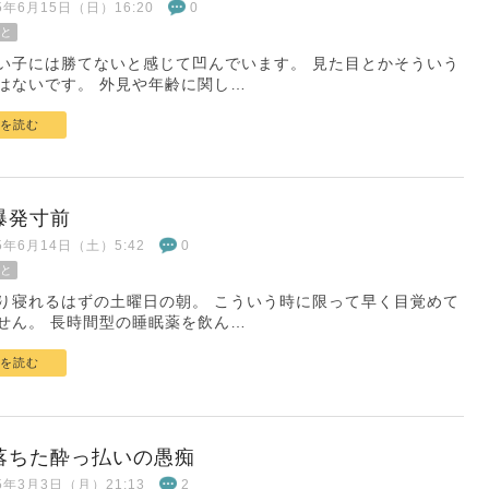
25年6月15日（日）16:20
0
と
い子には勝てないと感じて凹んでいます。 見た目とかそういう
はないです。 外見や年齢に関し…
を読む
爆発寸前
25年6月14日（土）5:42
0
と
り寝れるはずの土曜日の朝。 こういう時に限って早く目覚めて
せん。 長時間型の睡眠薬を飲ん…
を読む
落ちた酔っ払いの愚痴
25年3月3日（月）21:13
2