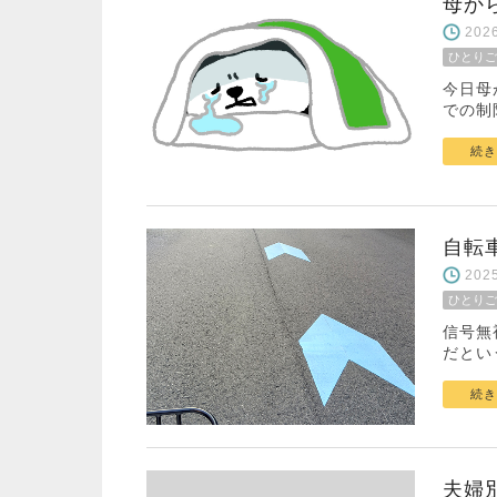
母か
20
ひとりご
今日母
での制
続き
自転
20
ひとりご
信号無
だとい
続き
夫婦