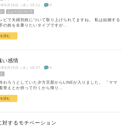
25年6月26日（木）19:11
0
と
ニュースについて
レビで夫婦別姓について取り上げられてますね。 私は結婚する
手の姓を名乗りたいタイプですが…
を読む
醜い感情
25年6月24日（火）18:37
4
と
終わろうとしていた夕方旦那からLINEが入りました。 「ママ
着替えとか持って行くから帰り…
を読む
に対するモチベーション