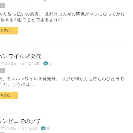
と
ちた酔っ払いの愚痴。 旦那とコムギの関係がマシになってから
じ食卓を囲むことができるように…
を読む
ハンワイルズ発売
25年3月2日（日）17:30
0
と
8日、モンハンワイルズ発売日。 旦那が何か月も待ちわびた日で
ただ、うちには…
を読む
コンビニでのグチ
25年2月3日（月）5:26
0