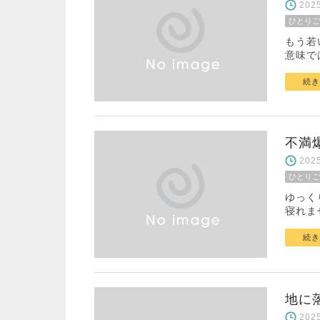
20
ひとりご
もう若
意味で
続き
不満
20
ひとりご
ゆっく
寝れま
続き
地に
20