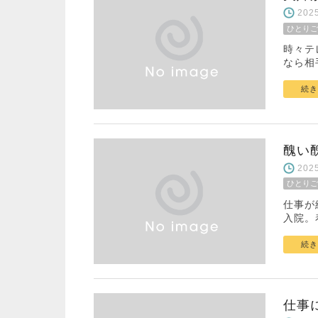
20
ひとりご
時々テ
なら相
続き
醜い
20
ひとりご
仕事が
入院。
続き
仕事