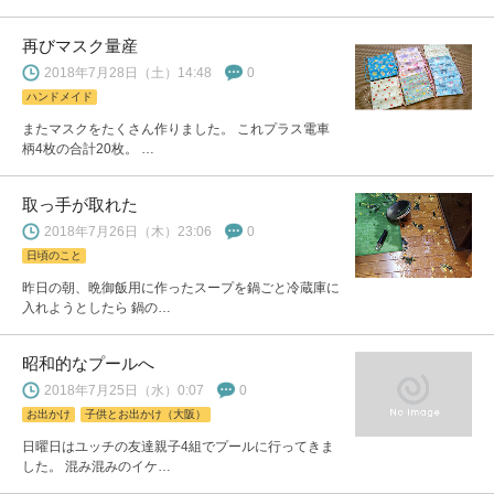
再びマスク量産
2018年7月28日（土）14:48
0
ハンドメイド
またマスクをたくさん作りました。 これプラス電車
柄4枚の合計20枚。 …
取っ手が取れた
2018年7月26日（木）23:06
0
日頃のこと
昨日の朝、晩御飯用に作ったスープを鍋ごと冷蔵庫に
入れようとしたら 鍋の…
昭和的なプールへ
2018年7月25日（水）0:07
0
お出かけ
子供とお出かけ（大阪）
日曜日はユッチの友達親子4組でプールに行ってきま
した。 混み混みのイケ…