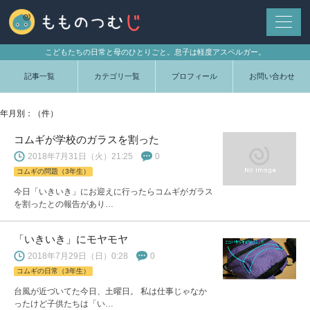
こどもたちの日常と母のひとりごと。息子は軽度アスペルガー。
記事一覧
カテゴリ一覧
プロフィール
お問い合わせ
年月別：（件）
コムギが学校のガラスを割った
2018年7月31日（火）21:25
0
コムギの問題（3年生）
今日「いきいき」にお迎えに行ったらコムギがガラス
を割ったとの報告があり…
「いきいき」にモヤモヤ
2018年7月29日（日）0:28
0
コムギの日常（3年生）
台風が近づいてた今日、土曜日。 私は仕事じゃなか
ったけど子供たちは「い…