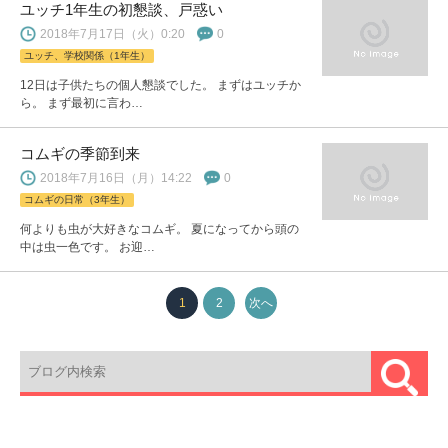
ユッチ1年生の初懇談、戸惑い
2018年7月17日（火）0:20
0
ユッチ、学校関係（1年生）
12日は子供たちの個人懇談でした。 まずはユッチか
ら。 まず最初に言わ…
コムギの季節到来
2018年7月16日（月）14:22
0
コムギの日常（3年生）
何よりも虫が大好きなコムギ。 夏になってから頭の
中は虫一色です。 お迎…
1
2
次へ