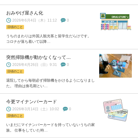
おみやげ屋さん化
2026年6月4日（木）11:12
0
日頃のこと
うちのまわりは外国人観光客と留学生だらけです。
コロナが落ち着いて以降…
突然掃除機が動かなくなって…
2026年4月26日（日）9:31
0
日頃のこと
退院してから毎朝必ず掃除機をかけるようになりまし
た。 理由は換毛期とい…
今更マイナンバーカード
2026年3月14日（土）10:02
0
日頃のこと
いまだにマイナンバーカードを持っていないうちの家
族。 仕事をしていた時…