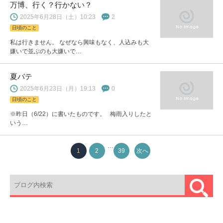
万博、行く？行かない？
2025年6月28日（土）10:23
2
日頃のこと
私は行きません。 なぜなら興味もなく、人込みも大
嫌いで並ぶのも大嫌いで…
夏バテ
2025年6月23日（月）19:13
0
日頃のこと
※昨日（6/22）に書いたものです。 梅雨入りしたと
いう…
…
1
2
39
次へ