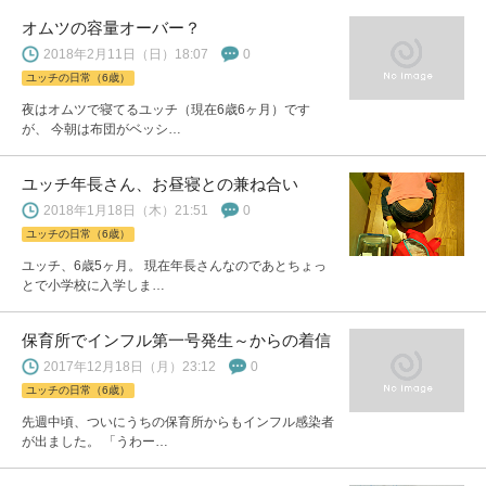
オムツの容量オーバー？
2018年2月11日（日）18:07
0
ユッチの日常（6歳）
夜はオムツで寝てるユッチ（現在6歳6ヶ月）です
が、 今朝は布団がベッシ…
ユッチ年長さん、お昼寝との兼ね合い
2018年1月18日（木）21:51
0
ユッチの日常（6歳）
ユッチ、6歳5ヶ月。 現在年長さんなのであとちょっ
とで小学校に入学しま…
保育所でインフル第一号発生～からの着信
2017年12月18日（月）23:12
0
ユッチの日常（6歳）
先週中頃、ついにうちの保育所からもインフル感染者
が出ました。 「うわー…