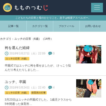
こどもたちの日常と母のひとりごと。息子は軽度アスペルガー。
記事一覧
カテゴリ一覧
プロフィール
お問い合わせ
カテゴリ：ユッチの日常（6歳）（14件）
袴を選んだ経緯
2018年3月27日（火）22:09
0
ユッチの日常（6歳）
卒園式ではユッチに袴を着せましたが、 けっこう悩
んだり考えたりしました…
ユッチ、卒園
2018年3月24日（土）22:40
4
ユッチの日常（6歳）
保育所の行事
3月23日はユッチの卒園式でした。 1歳児クラスから
5年間通った保育所…